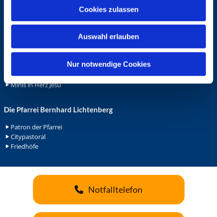
u
Cookies zulassen
Ehrenamt
s
Ehrenamt in der Pfarrei
w
Gemeindediakonat
Auswahl erlauben
a
Gottesdienstbeauftrage
h
Küsterdienst
l
Nur notwendige Cookies
Lektoren
Minis in St. Bonifatius
Minis in Herz Jesu
Die Pfarrei Bernhard Lichtenberg
Patron der Pfarrei
Citypastoral
Friedhöfe
Notfalltelefon