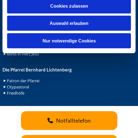
u
Cookies zulassen
Ehrenamt
s
Ehrenamt in der Pfarrei
w
Gemeindediakonat
Auswahl erlauben
a
Gottesdienstbeauftrage
h
Küsterdienst
l
Nur notwendige Cookies
Lektoren
Minis in St. Bonifatius
Minis in Herz Jesu
Die Pfarrei Bernhard Lichtenberg
Patron der Pfarrei
Citypastoral
Friedhöfe
Notfalltelefon