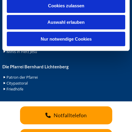
u
Cookies zulassen
Ehrenamt
s
Ehrenamt in der Pfarrei
w
Gemeindediakonat
Auswahl erlauben
a
Gottesdienstbeauftrage
h
Küsterdienst
l
Nur notwendige Cookies
Lektoren
Minis in St. Bonifatius
Minis in Herz Jesu
Die Pfarrei Bernhard Lichtenberg
Patron der Pfarrei
Citypastoral
Friedhöfe
Notfalltelefon