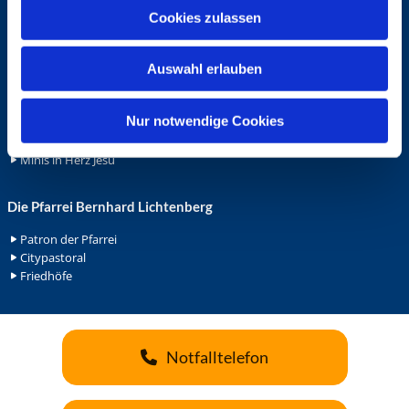
u
Cookies zulassen
Ehrenamt
s
Ehrenamt in der Pfarrei
w
Gemeindediakonat
Auswahl erlauben
a
Gottesdienstbeauftrage
h
Küsterdienst
l
Nur notwendige Cookies
Lektoren
Minis in St. Bonifatius
Minis in Herz Jesu
Die Pfarrei Bernhard Lichtenberg
Patron der Pfarrei
Citypastoral
Friedhöfe
Notfalltelefon