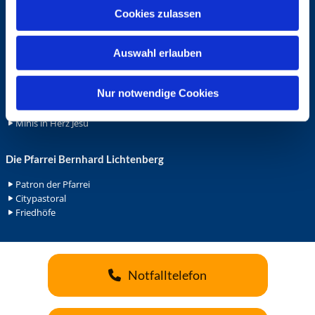
u
Cookies zulassen
Ehrenamt
s
Ehrenamt in der Pfarrei
w
Gemeindediakonat
Auswahl erlauben
a
Gottesdienstbeauftrage
h
Küsterdienst
l
Nur notwendige Cookies
Lektoren
Minis in St. Bonifatius
Minis in Herz Jesu
Die Pfarrei Bernhard Lichtenberg
Patron der Pfarrei
Citypastoral
Friedhöfe
Notfalltelefon