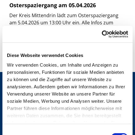
Osterspaziergang am 05.04.2026
Der Kreis Mittendrin lädt zum Osterspaziergang
am 5.04.2026 um 13:00 Uhr ein. Alle Infos zum
Treffpunkt bitte per E-Mail an: mittendrin-
mittendrin@freenet.de anfragen.
Diese Webseite verwendet Cookies
Wir verwenden Cookies, um Inhalte und Anzeigen zu
personalisieren, Funktionen für soziale Medien anbieten
zu können und die Zugriffe auf unsere Website zu
Gemeinden
analysieren. Außerdem geben wir Informationen zu Ihrer
Verwendung unserer Website an unsere Partner für
St. Bonifatius
soziale Medien, Werbung und Analysen weiter. Unsere
St. Hedwig/St. Michael (Mitte)
Herz Jesu
Partner führen diese Informationen möglicherweise mit
St. Marien Liebfrauen
weiteren Daten zusammen, die Sie ihnen bereitgestellt
haben oder die sie im Rahmen Ihrer Nutzung der Dienste
Service
gesammelt haben.
E