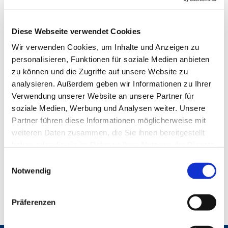
Diese Webseite verwendet Cookies
Wir verwenden Cookies, um Inhalte und Anzeigen zu
personalisieren, Funktionen für soziale Medien anbieten
zu können und die Zugriffe auf unsere Website zu
analysieren. Außerdem geben wir Informationen zu Ihrer
Verwendung unserer Website an unsere Partner für
soziale Medien, Werbung und Analysen weiter. Unsere
Partner führen diese Informationen möglicherweise mit
weiteren Daten zusammen, die Sie ihnen bereitgestellt
haben oder die sie im Rahmen Ihrer Nutzung der Dienste
gesammelt haben.
E
Notwendig
i
n
w
Präferenzen
i
l