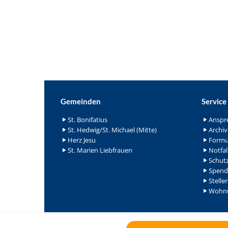
Gemeinden
Service
St. Bonifatius
Anspr
St. Hedwig/St. Michael (Mitte)
Archiv
Herz Jesu
Formu
St. Marien Liebfrauen
Notfal
Schutz
Spend
Stelle
Wohnu