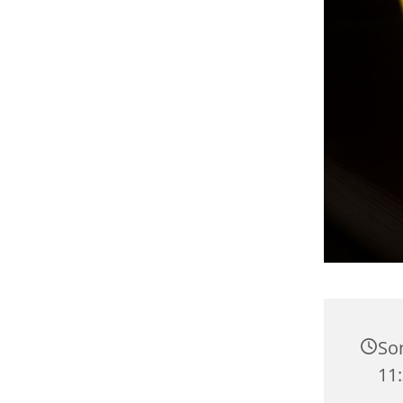
So
11