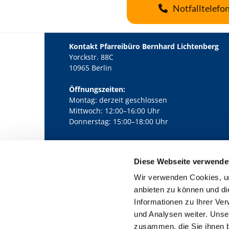
Notfalltelefo
Kontakt Pfarreibüro Bernhard Lichtenberg
Yorckstr. 88C
10965 Berlin
Öffnungszeiten:
Montag: derzeit geschlossen
Mittwoch: 12:00–16:00 Uhr
Donnerstag: 15:00–18:00 Uhr
Diese Webseite verwende
Kath. Kirchengemeinde Pfarrei Bernha

Wir verwenden Cookies, um
anbieten zu können und di
Informationen zu Ihrer Ve
und Analysen weiter. Unse
zusammen, die Sie ihnen b