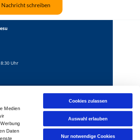
Nachricht schreiben
Jesu
18:30 Uhr
560
mail@bernhard-lichtenberg.berlin
Cookies zulassen

le Medien
ir
Auswahl erlauben
, Werbung
ren Daten
Nur notwendige Cookies
ienste