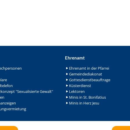
Ehrenamt
echpersonen
Ehrenamt in der Pfarrei
Gemeindediakonat
lare
Gottesdienstbeauftrage
ltelefon
Küsterdienst
konzept "Sexualisierte Gewalt"
Lektoren
en
Minis in St. Bonifatius
nanzeigen
Minis in Herz Jesu
ngvermietung