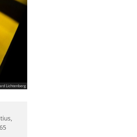
ard Lichtenberg
tius,
965