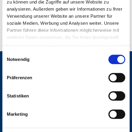
zu können und die Zugriffe auf unsere Website zu
analysieren. Außerdem geben wir Informationen zu Ihrer
Verwendung unserer Website an unsere Partner für
soziale Medien, Werbung und Analysen weiter. Unsere
Partner führen diese Informationen möglicherweise mit
weiteren Daten zusammen, die Sie ihnen bereitgestellt
haben oder die sie im Rahmen Ihrer Nutzung der Dienste
gesammelt haben.
E
Notwendig
i
Gemeinden
n
St. Bonifatius
w
Präferenzen
St. Hedwig/St. Michael (Mitte)
i
Herz Jesu
l
St. Marien Liebfrauen
l
Statistiken
i
Service
g
Marketing
u
Ansprechpersonen
Archiv
n
Formulare
g