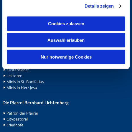
Notfalltelefon
Details zeigen
s
Schutzkonzept "Sexualisierte Gewalt"
a
Spenden
u
Stellenanzeigen
Cookies zulassen
Wohnungvermietung
s
w
Auswahl erlauben
a
Ehrenamt
h
Ehrenamt in der Pfarrei
l
Nur notwendige Cookies
Gemeindediakonat
Gottesdienstbeauftrage
Küsterdienst
Lektoren
Minis in St. Bonifatius
Minis in Herz Jesu
Die Pfarrei Bernhard Lichtenberg
Patron der Pfarrei
Citypastoral
Friedhöfe