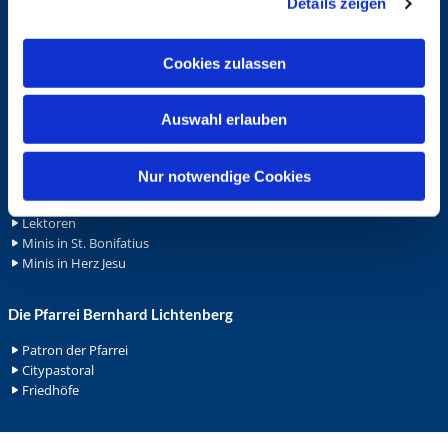
Details zeigen
s
Spenden
a
Stellenanzeigen
u
Wohnungvermietung
Cookies zulassen
s
w
Ehrenamt
Auswahl erlauben
a
Ehrenamt in der Pfarrei
h
Gemeindediakonat
l
Nur notwendige Cookies
Gottesdienstbeauftrage
Küsterdienst
Lektoren
Minis in St. Bonifatius
Minis in Herz Jesu
Die Pfarrei Bernhard Lichtenberg
Patron der Pfarrei
Citypastoral
Friedhöfe