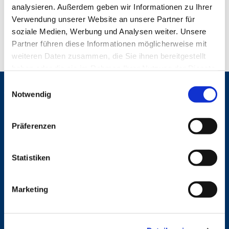
analysieren. Außerdem geben wir Informationen zu Ihrer
Verwendung unserer Website an unsere Partner für
soziale Medien, Werbung und Analysen weiter. Unsere
Partner führen diese Informationen möglicherweise mit
weiteren Daten zusammen, die Sie ihnen bereitgestellt
haben oder die sie im Rahmen Ihrer Nutzung der Dienste
gesammelt haben.
E
Gemeinden
Notwendig
i
n
St. Bonifatius
w
St. Hedwig/St. Michael (Mitte)
Präferenzen
Herz Jesu
i
St. Marien Liebfrauen
l
l
Statistiken
Service
i
g
Ansprechpersonen
Marketing
u
Archiv
n
Formulare
Notfalltelefon
g
Schutzkonzept "Sexualisierte Gewalt"