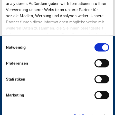
analysieren. Außerdem geben wir Informationen zu Ihrer
Verwendung unserer Website an unsere Partner für
soziale Medien, Werbung und Analysen weiter. Unsere
Partner führen diese Informationen möglicherweise mit
weiteren Daten zusammen, die Sie ihnen bereitgestellt
haben oder die sie im Rahmen Ihrer Nutzung der Dienste
gesammelt haben.
E
Gemeinden
Notwendig
i
n
St. Bonifatius
w
St. Hedwig/St. Michael (Mitte)
Präferenzen
Herz Jesu
i
St. Marien Liebfrauen
l
l
Statistiken
Service
i
g
Ansprechpersonen
Marketing
u
Archiv
n
Formulare
Notfalltelefon
g
Schutzkonzept "Sexualisierte Gewalt"