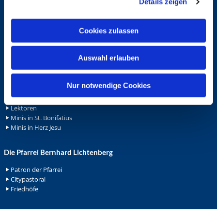
Details zeigen
s
Spenden
a
Stellenanzeigen
u
Wohnungvermietung
Cookies zulassen
s
w
Ehrenamt
Auswahl erlauben
a
Ehrenamt in der Pfarrei
h
Gemeindediakonat
l
Nur notwendige Cookies
Gottesdienstbeauftrage
Küsterdienst
Lektoren
Minis in St. Bonifatius
Minis in Herz Jesu
Die Pfarrei Bernhard Lichtenberg
Patron der Pfarrei
Citypastoral
Friedhöfe