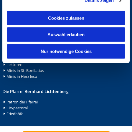
Details zeigen
s
Spenden
a
Stellenanzeigen
u
Wohnungvermietung
Cookies zulassen
s
w
Ehrenamt
Auswahl erlauben
a
Ehrenamt in der Pfarrei
h
Gemeindediakonat
l
Nur notwendige Cookies
Gottesdienstbeauftrage
Küsterdienst
Lektoren
Minis in St. Bonifatius
Minis in Herz Jesu
Die Pfarrei Bernhard Lichtenberg
Patron der Pfarrei
Citypastoral
Friedhöfe