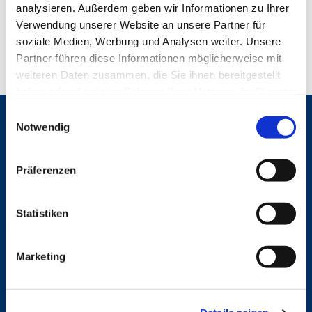
analysieren. Außerdem geben wir Informationen zu Ihrer
Verwendung unserer Website an unsere Partner für
soziale Medien, Werbung und Analysen weiter. Unsere
Partner führen diese Informationen möglicherweise mit
weiteren Daten zusammen, die Sie ihnen bereitgestellt
haben oder die sie im Rahmen Ihrer Nutzung der Dienste
gesammelt haben.
E
Gemeinden
Notwendig
i
n
St. Bonifatius
St. Hedwig/St. Michael (Mitte)
w
Präferenzen
Herz Jesu
i
St. Marien Liebfrauen
l
l
Statistiken
Service
i
g
Ansprechpersonen
Marketing
u
Archiv
Formulare
n
Notfalltelefon
g
Schutzkonzept "Sexualisierte Gewalt"