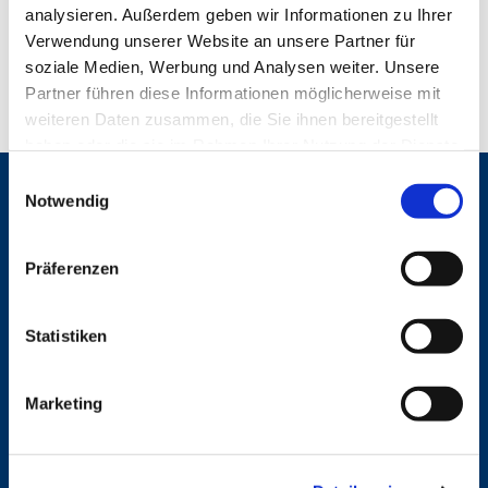
analysieren. Außerdem geben wir Informationen zu Ihrer
Verwendung unserer Website an unsere Partner für
soziale Medien, Werbung und Analysen weiter. Unsere
Partner führen diese Informationen möglicherweise mit
weiteren Daten zusammen, die Sie ihnen bereitgestellt
haben oder die sie im Rahmen Ihrer Nutzung der Dienste
gesammelt haben.
E
Gemeinden
Notwendig
i
n
St. Bonifatius
w
St. Hedwig/St. Michael (Mitte)
Präferenzen
Herz Jesu
i
St. Marien Liebfrauen
l
l
Statistiken
Service
i
g
Ansprechpersonen
Marketing
u
Archiv
n
Formulare
Notfalltelefon
g
Schutzkonzept "Sexualisierte Gewalt"