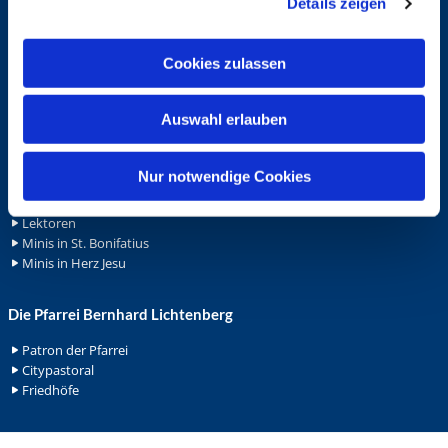
Details zeigen
s
Spenden
a
Stellenanzeigen
u
Wohnungvermietung
Cookies zulassen
s
w
Ehrenamt
Auswahl erlauben
a
Ehrenamt in der Pfarrei
h
Gemeindediakonat
l
Nur notwendige Cookies
Gottesdienstbeauftrage
Küsterdienst
Lektoren
Minis in St. Bonifatius
Minis in Herz Jesu
Die Pfarrei Bernhard Lichtenberg
Patron der Pfarrei
Citypastoral
Friedhöfe