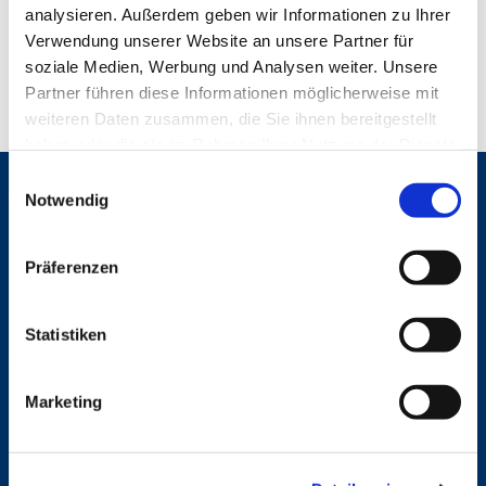
analysieren. Außerdem geben wir Informationen zu Ihrer
Verwendung unserer Website an unsere Partner für
soziale Medien, Werbung und Analysen weiter. Unsere
Partner führen diese Informationen möglicherweise mit
weiteren Daten zusammen, die Sie ihnen bereitgestellt
haben oder die sie im Rahmen Ihrer Nutzung der Dienste
gesammelt haben.
E
Gemeinden
Notwendig
i
n
St. Bonifatius
w
St. Hedwig/St. Michael (Mitte)
Präferenzen
Herz Jesu
i
St. Marien Liebfrauen
l
l
Statistiken
Service
i
g
Ansprechpersonen
Marketing
u
Archiv
n
Formulare
Notfalltelefon
g
Schutzkonzept "Sexualisierte Gewalt"