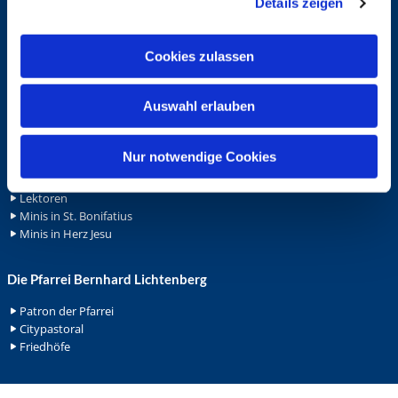
Details zeigen
s
Spenden
a
Stellenanzeigen
u
Wohnungvermietung
Cookies zulassen
s
w
Ehrenamt
Auswahl erlauben
a
Ehrenamt in der Pfarrei
h
Gemeindediakonat
l
Nur notwendige Cookies
Gottesdienstbeauftrage
Küsterdienst
Lektoren
Minis in St. Bonifatius
Minis in Herz Jesu
Die Pfarrei Bernhard Lichtenberg
Patron der Pfarrei
Citypastoral
Friedhöfe