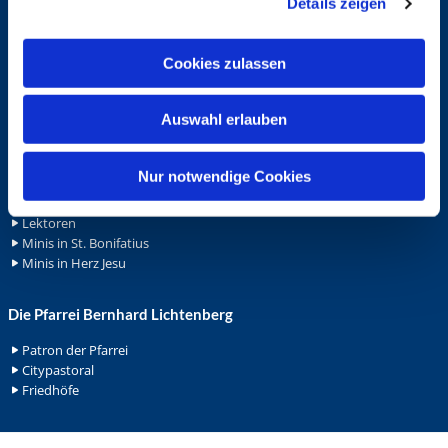
Details zeigen
s
Spenden
a
Stellenanzeigen
u
Wohnungvermietung
Cookies zulassen
s
w
Ehrenamt
Auswahl erlauben
a
Ehrenamt in der Pfarrei
h
Gemeindediakonat
l
Nur notwendige Cookies
Gottesdienstbeauftrage
Küsterdienst
Lektoren
Minis in St. Bonifatius
Minis in Herz Jesu
Die Pfarrei Bernhard Lichtenberg
Patron der Pfarrei
Citypastoral
Friedhöfe