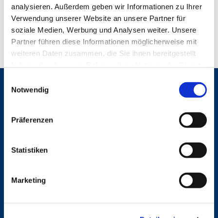
analysieren. Außerdem geben wir Informationen zu Ihrer
Verwendung unserer Website an unsere Partner für
soziale Medien, Werbung und Analysen weiter. Unsere
Partner führen diese Informationen möglicherweise mit
weiteren Daten zusammen, die Sie ihnen bereitgestellt
haben oder die sie im Rahmen Ihrer Nutzung der Dienste
gesammelt haben.
E
Gemeinden
Notwendig
i
n
St. Bonifatius
w
St. Hedwig/St. Michael (Mitte)
Präferenzen
Herz Jesu
i
St. Marien Liebfrauen
l
l
Statistiken
Service
i
g
Ansprechpersonen
Marketing
u
Archiv
n
Formulare
Notfalltelefon
g
Schutzkonzept "Sexualisierte Gewalt"