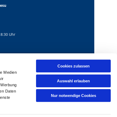
Jesu
18:30 Uhr
560
mail@bernhard-lichtenberg.berlin
Cookies zulassen

le Medien
ir
Auswahl erlauben
, Werbung
ren Daten
Nur notwendige Cookies
ienste