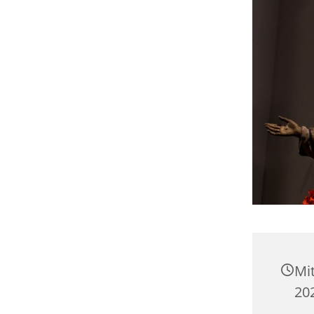
Mi
202