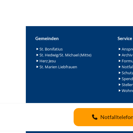
Gemeinden
Service
St. Bonifatius
Anspr
St. Hedwig/St. Michael (Mitte)
Archiv
Herz Jesu
Formu
St. Marien Liebfrauen
Notfal
Schutz
Spend
Stelle
Wohnu
Notfalltelefo