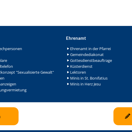
Ehrenamt
echpersonen
Ehrenamt in der Pfarrei
Gemeindediakonat
lare
Gottesdienstbeauftrage
ltelefon
Küsterdienst
konzept "Sexualisierte Gewalt"
Lektoren
en
Minis in St. Bonifatius
nanzeigen
Minis in Herz Jesu
ngvermietung
n