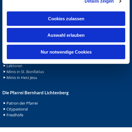
Details zeigen
s
Spenden
a
Stellenanzeigen
u
Wohnungvermietung
Cookies zulassen
s
w
Ehrenamt
Auswahl erlauben
a
Ehrenamt in der Pfarrei
h
Gemeindediakonat
l
Nur notwendige Cookies
Gottesdienstbeauftrage
Küsterdienst
Lektoren
Minis in St. Bonifatius
Minis in Herz Jesu
Die Pfarrei Bernhard Lichtenberg
Patron der Pfarrei
Citypastoral
Friedhöfe