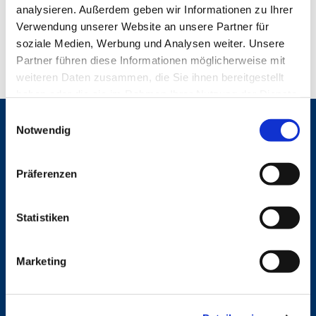
analysieren. Außerdem geben wir Informationen zu Ihrer
Verwendung unserer Website an unsere Partner für
soziale Medien, Werbung und Analysen weiter. Unsere
Partner führen diese Informationen möglicherweise mit
weiteren Daten zusammen, die Sie ihnen bereitgestellt
haben oder die sie im Rahmen Ihrer Nutzung der Dienste
gesammelt haben.
E
Gemeinden
Notwendig
i
n
St. Bonifatius
w
St. Hedwig/St. Michael (Mitte)
Präferenzen
Herz Jesu
i
St. Marien Liebfrauen
l
l
Statistiken
Service
i
g
Ansprechpersonen
Marketing
u
Archiv
n
Formulare
Notfalltelefon
g
Schutzkonzept "Sexualisierte Gewalt"