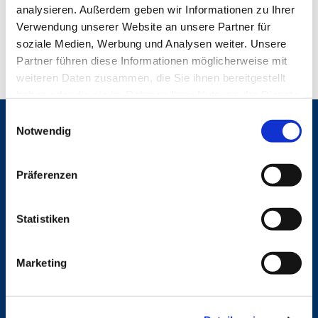
analysieren. Außerdem geben wir Informationen zu Ihrer
Verwendung unserer Website an unsere Partner für
soziale Medien, Werbung und Analysen weiter. Unsere
Partner führen diese Informationen möglicherweise mit
weiteren Daten zusammen, die Sie ihnen bereitgestellt
haben oder die sie im Rahmen Ihrer Nutzung der Dienste
gesammelt haben.
E
Gemeinden
Notwendig
i
n
St. Bonifatius
w
St. Hedwig/St. Michael (Mitte)
Präferenzen
Herz Jesu
i
St. Marien Liebfrauen
l
l
Statistiken
Service
i
g
Ansprechpersonen
Marketing
u
Archiv
n
Formulare
Notfalltelefon
g
Schutzkonzept "Sexualisierte Gewalt"