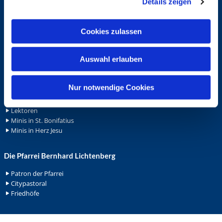
Details zeigen
s
Spenden
a
Stellenanzeigen
u
Wohnungvermietung
Cookies zulassen
s
w
Ehrenamt
Auswahl erlauben
a
Ehrenamt in der Pfarrei
h
Gemeindediakonat
l
Nur notwendige Cookies
Gottesdienstbeauftrage
Küsterdienst
Lektoren
Minis in St. Bonifatius
Minis in Herz Jesu
Die Pfarrei Bernhard Lichtenberg
Patron der Pfarrei
Citypastoral
Friedhöfe