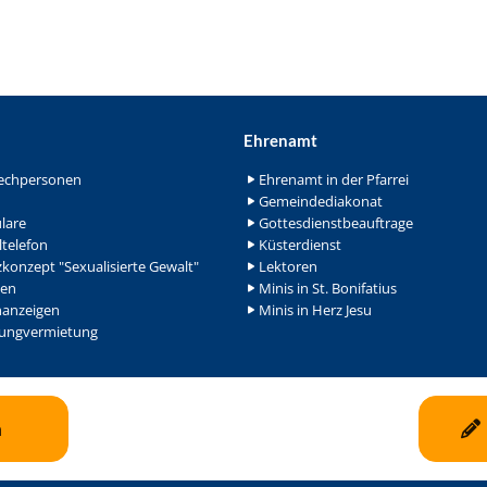
Ehrenamt
echpersonen
Ehrenamt in der Pfarrei
Gemeindediakonat
lare
Gottesdienstbeauftrage
ltelefon
Küsterdienst
konzept "Sexualisierte Gewalt"
Lektoren
en
Minis in St. Bonifatius
nanzeigen
Minis in Herz Jesu
ngvermietung
n