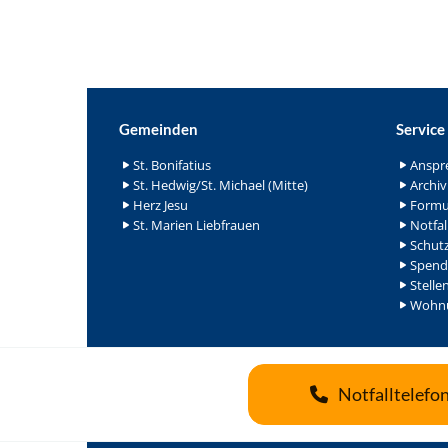
Gemeinden
Service
St. Bonifatius
Anspr
St. Hedwig/St. Michael (Mitte)
Archiv
Herz Jesu
Formu
St. Marien Liebfrauen
Notfal
Schutz
Spend
Stelle
Wohnu
Notfalltelefo