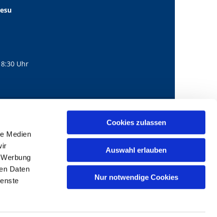
Jesu
18:30 Uhr
560
mail@bernhard-lichtenberg.berlin
Cookies zulassen

le Medien
ir
Auswahl erlauben
, Werbung
ren Daten
Nur notwendige Cookies
ienste