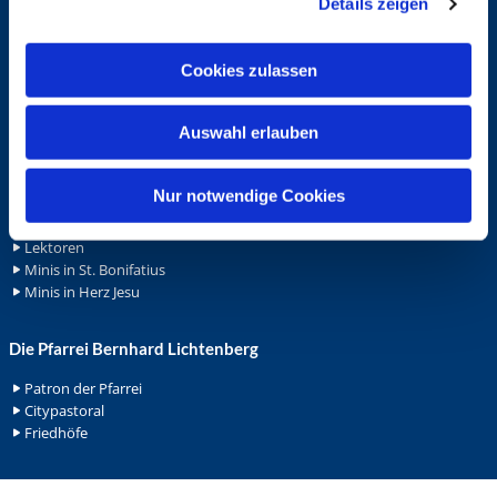
Details zeigen
s
Spenden
a
Stellenanzeigen
u
Wohnungvermietung
Cookies zulassen
s
w
Ehrenamt
Auswahl erlauben
a
Ehrenamt in der Pfarrei
h
Gemeindediakonat
l
Nur notwendige Cookies
Gottesdienstbeauftrage
Küsterdienst
Lektoren
Minis in St. Bonifatius
Minis in Herz Jesu
Die Pfarrei Bernhard Lichtenberg
Patron der Pfarrei
Citypastoral
Friedhöfe