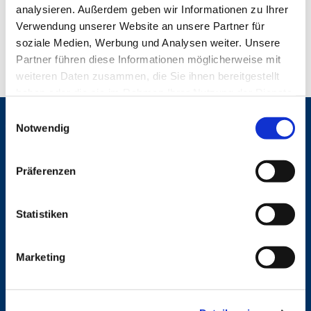
analysieren. Außerdem geben wir Informationen zu Ihrer
Verwendung unserer Website an unsere Partner für
soziale Medien, Werbung und Analysen weiter. Unsere
Partner führen diese Informationen möglicherweise mit
weiteren Daten zusammen, die Sie ihnen bereitgestellt
haben oder die sie im Rahmen Ihrer Nutzung der Dienste
gesammelt haben.
E
Gemeinden
Notwendig
i
n
St. Bonifatius
w
St. Hedwig/St. Michael (Mitte)
Präferenzen
Herz Jesu
i
St. Marien Liebfrauen
l
l
Statistiken
Service
i
g
Ansprechpersonen
Marketing
u
Archiv
n
Formulare
Notfalltelefon
g
Schutzkonzept "Sexualisierte Gewalt"