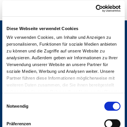
Diese Webseite verwendet Cookies
Gemeinden
Wir verwenden Cookies, um Inhalte und Anzeigen zu
St. Bonifatius
personalisieren, Funktionen für soziale Medien anbieten
St. Hedwig/St. Michael (Mitte)
zu können und die Zugriffe auf unsere Website zu
Herz Jesu
analysieren. Außerdem geben wir Informationen zu Ihrer
St. Marien Liebfrauen
Verwendung unserer Website an unsere Partner für
soziale Medien, Werbung und Analysen weiter. Unsere
Service
Partner führen diese Informationen möglicherweise mit
Ansprechpersonen
weiteren Daten zusammen, die Sie ihnen bereitgestellt
Archiv
haben oder die sie im Rahmen Ihrer Nutzung der Dienste
Formulare
gesammelt haben.
E
Notfalltelefon
Notwendig
Schutzkonzept "Sexualisierte Gewalt"
i
Spenden
n
Stellenanzeigen
w
Präferenzen
Wohnungvermietung