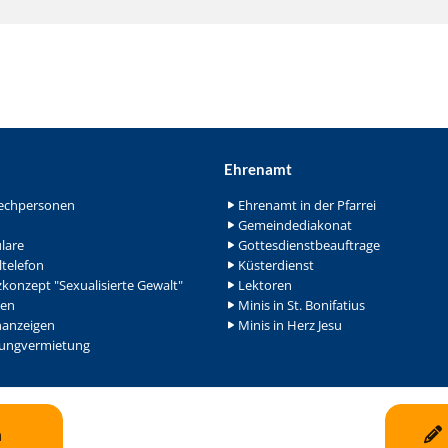
Ehrenamt
echpersonen
Ehrenamt in der Pfarrei
Gemeindediakonat
lare
Gottesdienstbeauftrage
ltelefon
Küsterdienst
konzept "Sexualisierte Gewalt"
Lektoren
en
Minis in St. Bonifatius
nanzeigen
Minis in Herz Jesu
ngvermietung
n