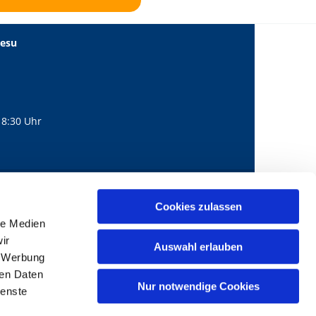
Jesu
18:30 Uhr
560
mail@bernhard-lichtenberg.berlin
Cookies zulassen

le Medien
ir
Auswahl erlauben
, Werbung
ren Daten
Nur notwendige Cookies
ienste