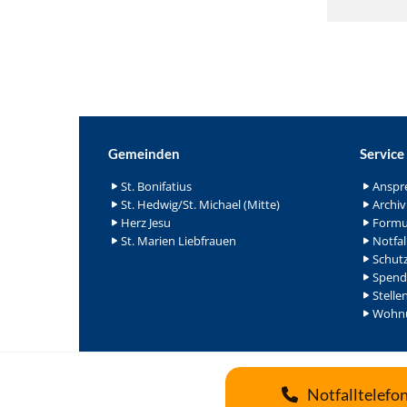
Gemeinden
Service
St. Bonifatius
Anspr
St. Hedwig/St. Michael (Mitte)
Archiv
Herz Jesu
Formu
St. Marien Liebfrauen
Notfal
Schutz
Spend
Stelle
Wohnu
Notfalltelefo