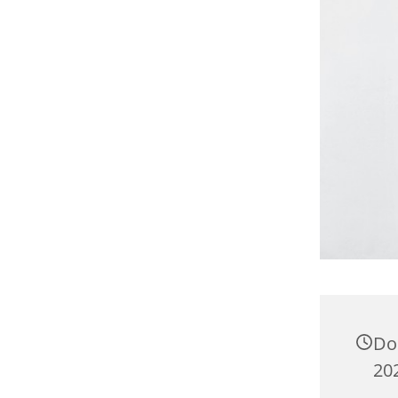
Do
20