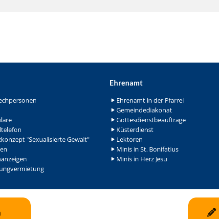
Ehrenamt
echpersonen
Ehrenamt in der Pfarrei
Gemeindediakonat
lare
Gottesdienstbeauftrage
ltelefon
Küsterdienst
konzept "Sexualisierte Gewalt"
Lektoren
en
Minis in St. Bonifatius
nanzeigen
Minis in Herz Jesu
ngvermietung
n