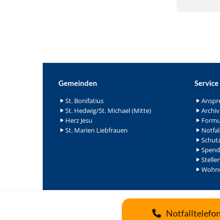
Gemeinden
Service
St. Bonifatius
Anspr
St. Hedwig/St. Michael (Mitte)
Archiv
Herz Jesu
Formu
St. Marien Liebfrauen
Notfal
Schutz
Spend
Stelle
Wohnu
Notfalltelefo