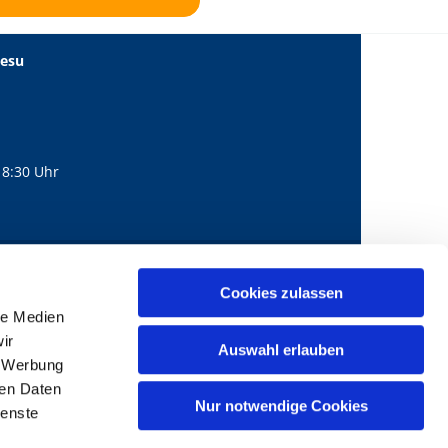
Jesu
18:30 Uhr
560
mail@bernhard-lichtenberg.berlin
Cookies zulassen

le Medien
ir
Auswahl erlauben
, Werbung
ren Daten
Nur notwendige Cookies
ienste