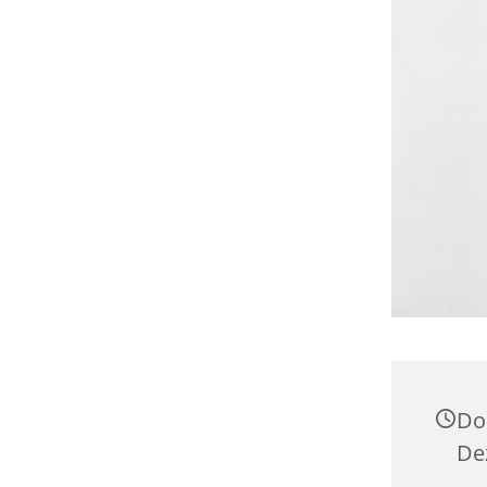
Do
De