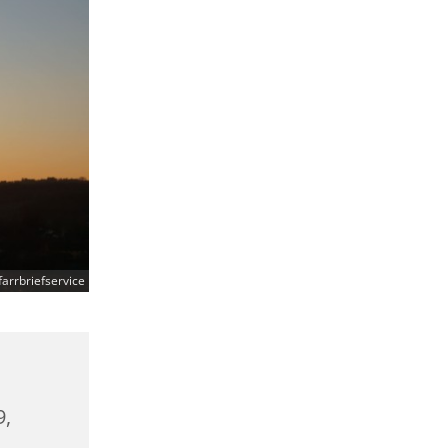
arrbriefservice
9,