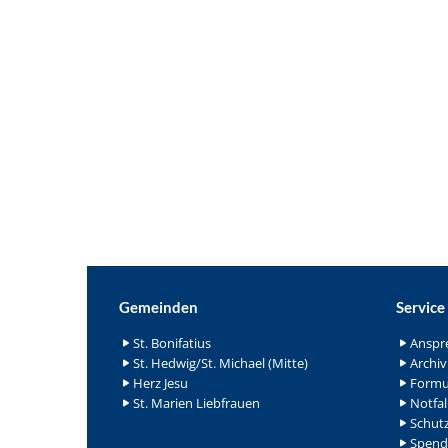
Gemeinden
Service
St. Bonifatius
Anspr
St. Hedwig/St. Michael (Mitte)
Archiv
Herz Jesu
Formu
St. Marien Liebfrauen
Notfal
Schutz
Spend