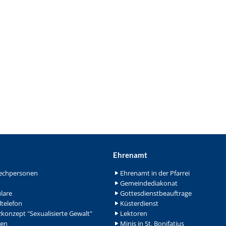
Ehrenamt
echpersonen
Ehrenamt in der Pfarrei
Gemeindediakonat
lare
Gottesdienstbeauftrage
ltelefon
Küsterdienst
konzept "Sexualisierte Gewalt"
Lektoren
en
Minis in St. Bonifatius