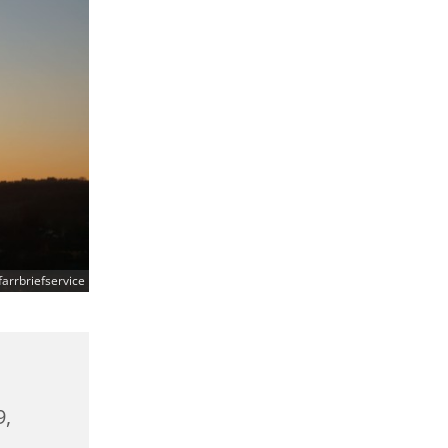
arrbriefservice
9,