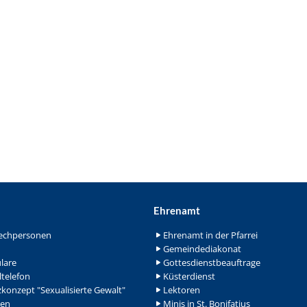
Ehrenamt
echpersonen
Ehrenamt in der Pfarrei
Gemeindediakonat
lare
Gottesdienstbeauftrage
ltelefon
Küsterdienst
konzept "Sexualisierte Gewalt"
Lektoren
en
Minis in St. Bonifatius