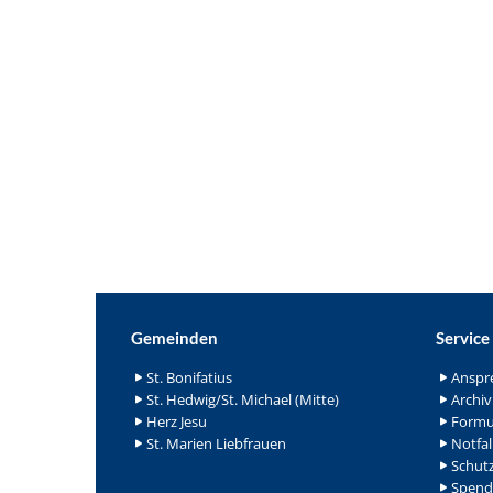
Gemeinden
Service
St. Bonifatius
Anspr
St. Hedwig/St. Michael (Mitte)
Archiv
Herz Jesu
Formu
St. Marien Liebfrauen
Notfal
Schutz
Spend