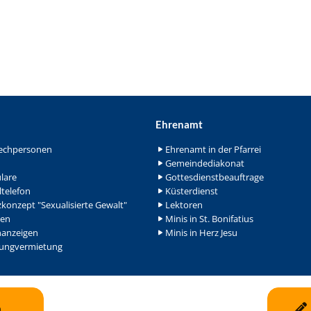
Ehrenamt
echpersonen
Ehrenamt in der Pfarrei
Gemeindediakonat
lare
Gottesdienstbeauftrage
ltelefon
Küsterdienst
konzept "Sexualisierte Gewalt"
Lektoren
en
Minis in St. Bonifatius
nanzeigen
Minis in Herz Jesu
ngvermietung
n