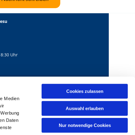
Jesu
18:30 Uhr
560
mail@bernhard-lichtenberg.berlin
Cookies zulassen

le Medien
ir
Auswahl erlauben
, Werbung
ren Daten
Nur notwendige Cookies
ienste