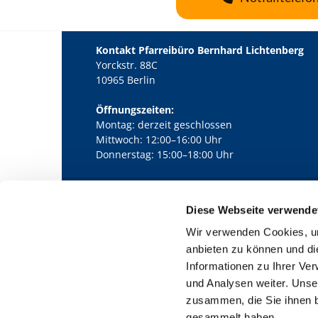
Kontakt Pfarreibüro Bernhard Lichtenberg
Yorckstr. 88C
10965 Berlin
Öffnungszeiten:
Montag: derzeit geschlossen
Mittwoch: 12:00–16:00 Uhr
Donnerstag: 15:00–18:00 Uhr
Diese Webseite verwende
Kath. Kirchengemeinde Pfarrei Bernha

Wir verwenden Cookies, um
anbieten zu können und di
Informationen zu Ihrer Ve
und Analysen weiter. Unse
zusammen, die Sie ihnen b
gesammelt haben.