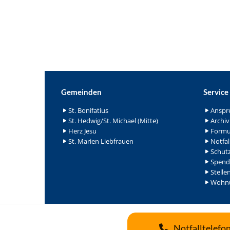
Gemeinden
Service
St. Bonifatius
Anspr
St. Hedwig/St. Michael (Mitte)
Archiv
Herz Jesu
Formu
St. Marien Liebfrauen
Notfal
Schutz
Spend
Stelle
Wohnu
Notfalltelefo