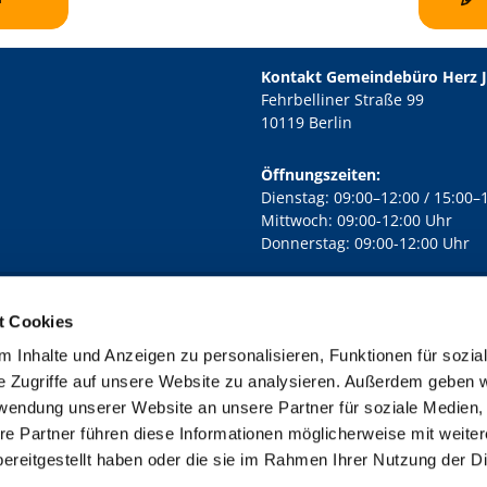
Kontakt Gemeindebüro Herz 
Fehrbelliner Straße 99
10119 Berlin
Öffnungszeiten:
Dienstag: 09:00–12:00 / 15:00–
Mittwoch: 09:00-12:00 Uhr
Donnerstag: 09:00-12:00 Uhr
t Cookies
rd Lichtenberg Berlin-Mitte · Yorckstr. 88C, 10965 Berlin
030 7890

 Inhalte und Anzeigen zu personalisieren, Funktionen für sozia
Kontaktinformationen
Impressum
e Zugriffe auf unsere Website zu analysieren. Außerdem geben w
rwendung unserer Website an unsere Partner für soziale Medien
re Partner führen diese Informationen möglicherweise mit weite
ereitgestellt haben oder die sie im Rahmen Ihrer Nutzung der D