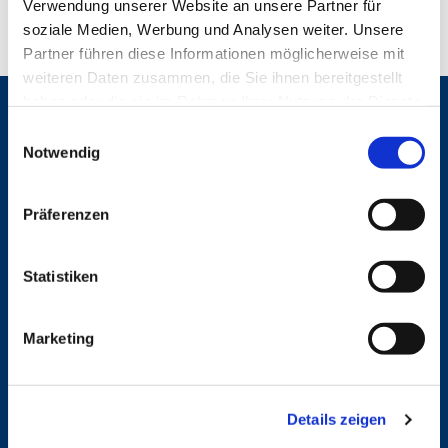
Verwendung unserer Website an unsere Partner für
soziale Medien, Werbung und Analysen weiter. Unsere
Partner führen diese Informationen möglicherweise mit
weiteren Daten zusammen, die Sie ihnen bereitgestellt
haben oder die sie im Rahmen Ihrer Nutzung der Dienste
Gemeinden
gesammelt haben.
E
Notwendig
St. Bonifatius
i
St. Hedwig/St. Michael (Mitte)
n
Herz Jesu
w
St. Marien Liebfrauen
Präferenzen
i
l
Service
l
Statistiken
Ansprechpersonen
i
Archiv
g
Marketing
Formulare
u
Notfalltelefon
n
Schutzkonzept "Sexualisierte Gewalt"
g
Spenden
Details zeigen
Stellenanzeigen
s
Wohnungvermietung
a