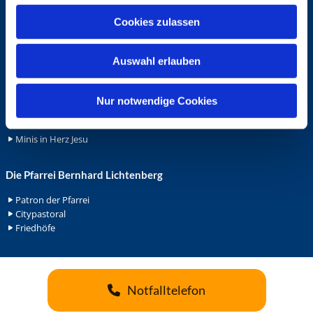
u
Cookies zulassen
Ehrenamt
s
w
Ehrenamt in der Pfarrei
Auswahl erlauben
a
Gemeindediakonat
h
Gottesdienstbeauftrage
Küsterdienst
l
Nur notwendige Cookies
Lektoren
Minis in St. Bonifatius
Minis in Herz Jesu
Die Pfarrei Bernhard Lichtenberg
Patron der Pfarrei
Citypastoral
Friedhöfe
Notfalltelefon