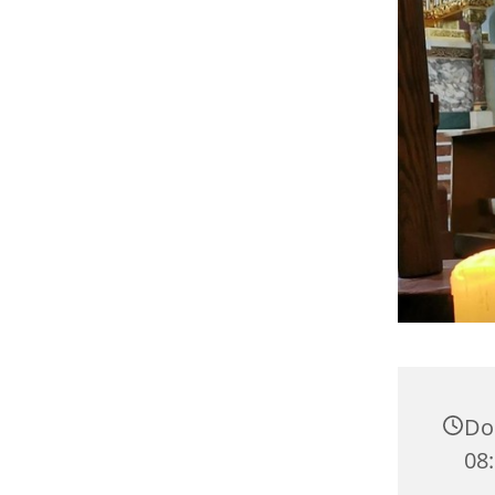
Don
08: