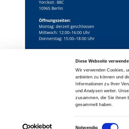
Yorckstr. 88C
10965 Berlin
Öffnungszeiten:
Montag: derzeit geschlossen
Mittwoch: 12:00–16:00 Uhr
Donnerstag: 15:00–18:00 Uhr
Diese Webseite verwende
Kath. Kirchengemeinde Pfarrei Bernha

Wir verwenden Cookies, um
anbieten zu können und di
Informationen zu Ihrer Ve
und Analysen weiter. Unse
zusammen, die Sie ihnen b
gesammelt haben.
E
Notwendig