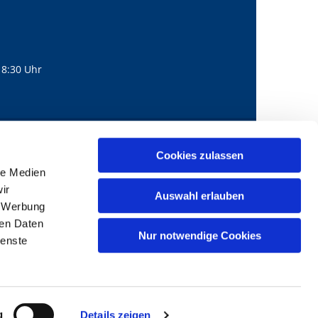
18:30 Uhr
560
mail@bernhard-lichtenberg.berlin
Cookies zulassen

le Medien
ir
Auswahl erlauben
, Werbung
ren Daten
Nur notwendige Cookies
ienste
g
Details zeigen