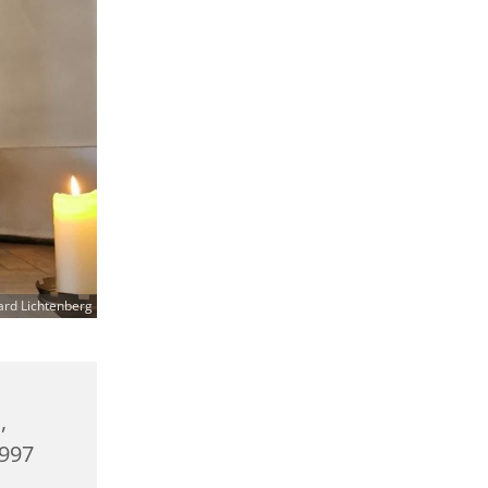
ard Lichtenberg
,
0997