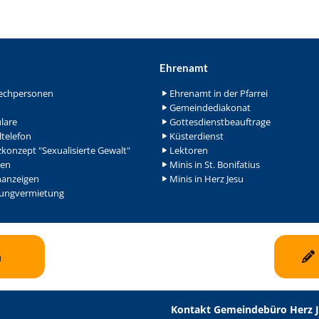
Ehrenamt
echpersonen
Ehrenamt in der Pfarrei
Gemeindediakonat
lare
Gottesdienstbeauftrage
ltelefon
Küsterdienst
konzept "Sexualisierte Gewalt"
Lektoren
en
Minis in St. Bonifatius
nanzeigen
Minis in Herz Jesu
ngvermietung
n
Kontakt Gemeindebüro Herz 