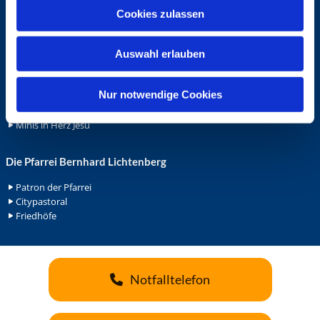
u
Cookies zulassen
Ehrenamt
s
Ehrenamt in der Pfarrei
w
Gemeindediakonat
Auswahl erlauben
a
Gottesdienstbeauftrage
h
Küsterdienst
l
Nur notwendige Cookies
Lektoren
Minis in St. Bonifatius
Minis in Herz Jesu
Die Pfarrei Bernhard Lichtenberg
Patron der Pfarrei
Citypastoral
Friedhöfe
Notfalltelefon