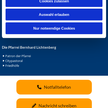
Cookies zulassen
s
Ehrenamt in der Pfarrei
w
Gemeindediakonat
Auswahl erlauben
a
Gottesdienstbeauftrage
Küsterdienst
h
Lektoren
l
Nur notwendige Cookies
Minis in St. Bonifatius
Minis in Herz Jesu
Die Pfarrei Bernhard Lichtenberg
Patron der Pfarrei
Citypastoral
Friedhöfe
Notfalltelefon
Nachricht schreiben