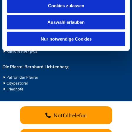
u
Cookies zulassen
Ehrenamt
s
Ehrenamt in der Pfarrei
w
Gemeindediakonat
Auswahl erlauben
a
Gottesdienstbeauftrage
h
Küsterdienst
l
Nur notwendige Cookies
Lektoren
Minis in St. Bonifatius
Minis in Herz Jesu
Die Pfarrei Bernhard Lichtenberg
Patron der Pfarrei
Citypastoral
Friedhöfe
Notfalltelefon