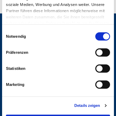
soziale Medien, Werbung und Analysen weiter. Unsere
Partner führen diese Informationen möglicherweise mit
weiteren Daten zusammen, die Sie ihnen bereitgestellt
haben oder die sie im Rahmen Ihrer Nutzung der Dienste
Gemeinden
gesammelt haben.
E
St. Bonifatius
Notwendig
i
St. Hedwig/St. Michael (Mitte)
n
Herz Jesu
St. Marien Liebfrauen
w
Präferenzen
i
l
Service
l
Statistiken
Ansprechpersonen
i
Archiv
g
Formulare
Marketing
u
Notfalltelefon
Schutzkonzept "Sexualisierte Gewalt"
n
Spenden
g
Stellenanzeigen
Details zeigen
s
Wohnungvermietung
a