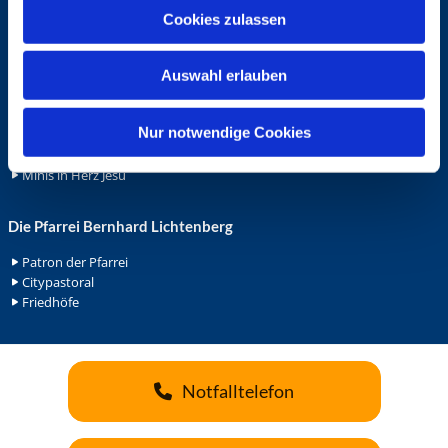
u
Cookies zulassen
Ehrenamt
s
Ehrenamt in der Pfarrei
w
Gemeindediakonat
Auswahl erlauben
a
Gottesdienstbeauftrage
h
Küsterdienst
l
Nur notwendige Cookies
Lektoren
Minis in St. Bonifatius
Minis in Herz Jesu
Die Pfarrei Bernhard Lichtenberg
Patron der Pfarrei
Citypastoral
Friedhöfe
Notfalltelefon