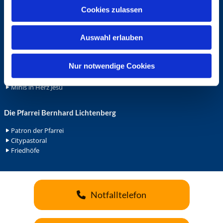
u
Cookies zulassen
Ehrenamt
s
Ehrenamt in der Pfarrei
w
Gemeindediakonat
Auswahl erlauben
a
Gottesdienstbeauftrage
h
Küsterdienst
l
Nur notwendige Cookies
Lektoren
Minis in St. Bonifatius
Minis in Herz Jesu
Die Pfarrei Bernhard Lichtenberg
Patron der Pfarrei
Citypastoral
Friedhöfe
Notfalltelefon