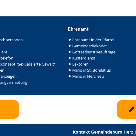
Ehrenamt
echpersonen
Ehrenamt in der Pfarrei
Gemeindediakonat
lare
Gottesdienstbeauftrage
ltelefon
Küsterdienst
konzept "Sexualisierte Gewalt"
Lektoren
en
Minis in St. Bonifatius
nanzeigen
Minis in Herz Jesu
ngvermietung
n
Kontakt Gemeindebüro Herz 