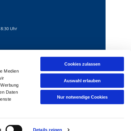
18:30 Uhr
560
mail@bernhard-lichtenberg.berlin
Cookies zulassen

le Medien
ir
Auswahl erlauben
, Werbung
ren Daten
Nur notwendige Cookies
ienste
g
Details zeigen