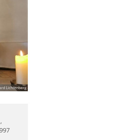
ard Lichtenberg
,
0997