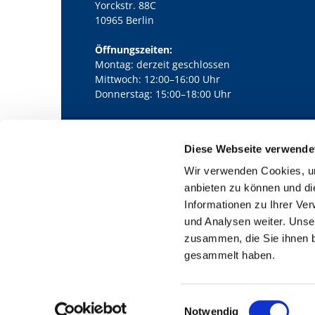
Yorckstr. 88C
10965 Berlin
Öffnungszeiten:
Montag: derzeit geschlossen
Mittwoch: 12:00–16:00 Uhr
Donnerstag: 15:00–18:00 Uhr
Diese Webseite verwende
Kath. Kirchengemeinde Pfarrei Bernha

Wir verwenden Cookies, um
anbieten zu können und di
Informationen zu Ihrer Ve
und Analysen weiter. Unse
zusammen, die Sie ihnen b
gesammelt haben.
E
Notwendig