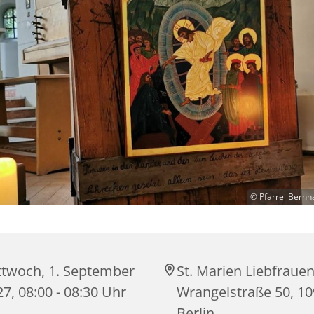
© Pfarrei Bernh
ttwoch, 1. September
St. Marien Liebfrauen
7, 08:00 - 08:30 Uhr
Wrangelstraße 50, 1
Berlin