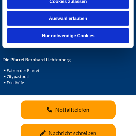
Cookies zulassen
s
Ehrenamt in der Pfarrei
w
Gemeindediakonat
Auswahl erlauben
a
Gottesdienstbeauftrage
Küsterdienst
h
Lektoren
l
Nur notwendige Cookies
Minis in St. Bonifatius
Minis in Herz Jesu
Die Pfarrei Bernhard Lichtenberg
Patron der Pfarrei
Citypastoral
Friedhöfe
Notfalltelefon
Nachricht schreiben