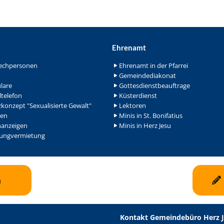
Ehrenamt
echpersonen
Ehrenamt in der Pfarrei
Gemeindediakonat
lare
Gottesdienstbeauftrage
ltelefon
Küsterdienst
konzept "Sexualisierte Gewalt"
Lektoren
en
Minis in St. Bonifatius
nanzeigen
Minis in Herz Jesu
ngvermietung
n
Kontakt Gemeindebüro Herz 