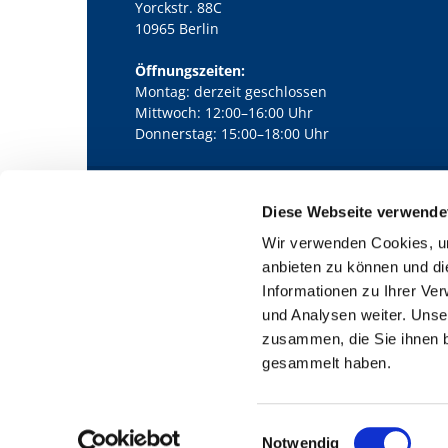
Yorckstr. 88C
10965 Berlin
Öffnungszeiten:
Montag: derzeit geschlossen
Mittwoch: 12:00–16:00 Uhr
Donnerstag: 15:00–18:00 Uhr
Diese Webseite verwende
Kath. Kirchengemeinde Pfarrei Bernha

Wir verwenden Cookies, um
anbieten zu können und di
Informationen zu Ihrer Ve
und Analysen weiter. Unse
zusammen, die Sie ihnen b
gesammelt haben.
E
Notwendig