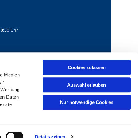
18:30 Uhr
560
mail@bernhard-lichtenberg.berlin
Cookies zulassen

le Medien
ir
Auswahl erlauben
, Werbung
ren Daten
Nur notwendige Cookies
ienste
g
Details zeigen