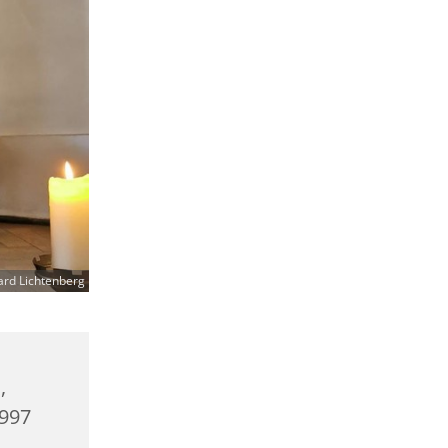
ard Lichtenberg
,
0997