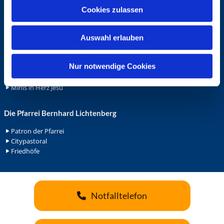
u
Cookies zulassen
Ehrenamt
s
Ehrenamt in der Pfarrei
w
Gemeindediakonat
Auswahl erlauben
a
Gottesdienstbeauftrage
h
Küsterdienst
l
Nur notwendige Cookies
Lektoren
Minis in St. Bonifatius
Minis in Herz Jesu
Die Pfarrei Bernhard Lichtenberg
Patron der Pfarrei
Citypastoral
Friedhöfe
Notfalltelefon