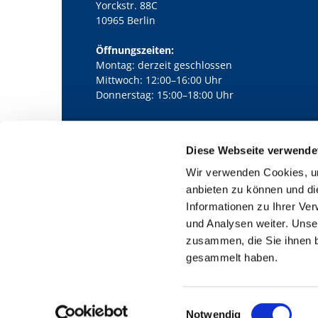
Yorckstr. 88C
10965 Berlin
Öffnungszeiten:
Montag: derzeit geschlossen
Mittwoch: 12:00–16:00 Uhr
Donnerstag: 15:00–18:00 Uhr
Diese Webseite verwende
Kath. Kirchengemeinde Pfarrei Bernha

Wir verwenden Cookies, um
anbieten zu können und di
Informationen zu Ihrer Ve
und Analysen weiter. Unse
zusammen, die Sie ihnen b
gesammelt haben.
E
Notwendig