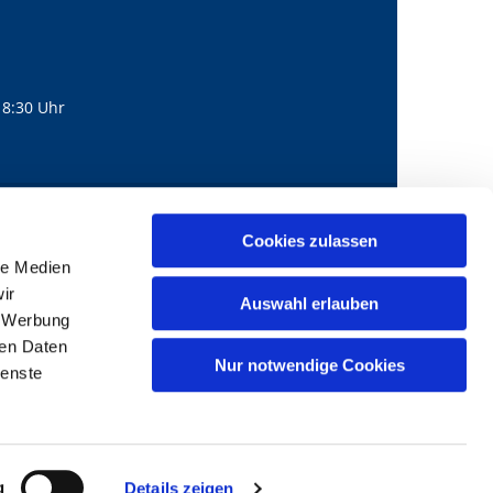
18:30 Uhr
560
mail@bernhard-lichtenberg.berlin
Cookies zulassen

le Medien
ir
Auswahl erlauben
, Werbung
ren Daten
Nur notwendige Cookies
ienste
g
Details zeigen