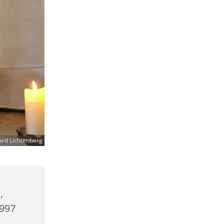
ard Lichtenberg
,
0997