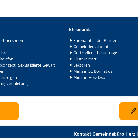
Ehrenamt
echpersonen
Ehrenamt in der Pfarrei
Gemeindediakonat
lare
Gottesdienstbeauftrage
ltelefon
Küsterdienst
konzept "Sexualisierte Gewalt"
Lektoren
en
Minis in St. Bonifatius
nanzeigen
Minis in Herz Jesu
ngvermietung
n
Kontakt Gemeindebüro Herz 