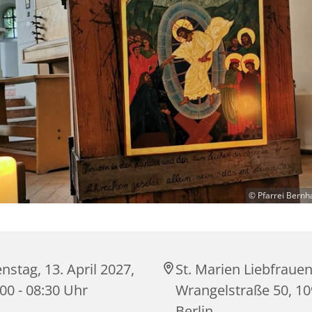
© Pfarrei Bernh
nstag, 13. April 2027,
St. Marien Liebfrauen
00 - 08:30 Uhr
Wrangelstraße 50, 1
Berlin