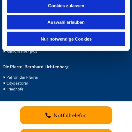
u
Cookies zulassen
Ehrenamt
s
Ehrenamt in der Pfarrei
w
Gemeindediakonat
Auswahl erlauben
a
Gottesdienstbeauftrage
h
Küsterdienst
l
Nur notwendige Cookies
Lektoren
Minis in St. Bonifatius
Minis in Herz Jesu
Die Pfarrei Bernhard Lichtenberg
Patron der Pfarrei
Citypastoral
Friedhöfe
Notfalltelefon