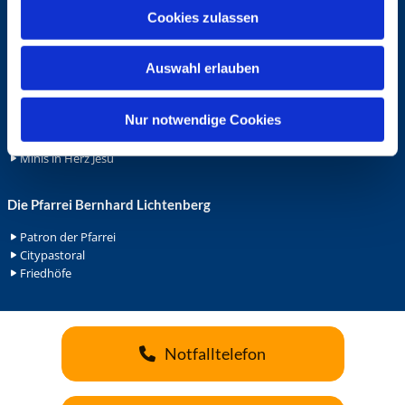
u
Cookies zulassen
Ehrenamt
s
Ehrenamt in der Pfarrei
w
Gemeindediakonat
Auswahl erlauben
a
Gottesdienstbeauftrage
h
Küsterdienst
l
Nur notwendige Cookies
Lektoren
Minis in St. Bonifatius
Minis in Herz Jesu
Die Pfarrei Bernhard Lichtenberg
Patron der Pfarrei
Citypastoral
Friedhöfe
Notfalltelefon