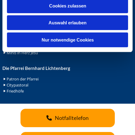
u
Cookies zulassen
Ehrenamt
s
Ehrenamt in der Pfarrei
w
Gemeindediakonat
Auswahl erlauben
a
Gottesdienstbeauftrage
h
Küsterdienst
l
Nur notwendige Cookies
Lektoren
Minis in St. Bonifatius
Minis in Herz Jesu
Die Pfarrei Bernhard Lichtenberg
Patron der Pfarrei
Citypastoral
Friedhöfe
Notfalltelefon