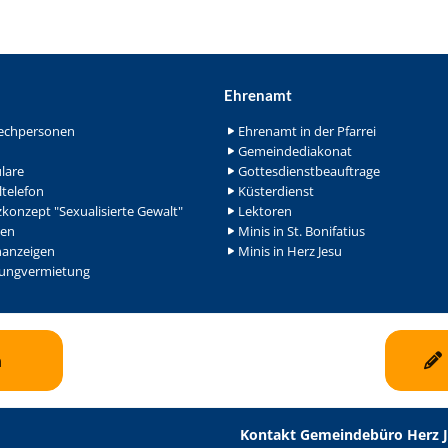
Ehrenamt
echpersonen
Ehrenamt in der Pfarrei
Gemeindediakonat
lare
Gottesdienstbeauftrage
ltelefon
Küsterdienst
konzept "Sexualisierte Gewalt"
Lektoren
en
Minis in St. Bonifatius
nanzeigen
Minis in Herz Jesu
ngvermietung
n
Kontakt Gemeindebüro Herz 