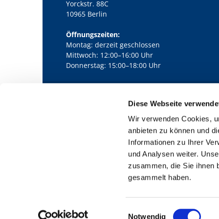
Yorckstr. 88C
10965 Berlin
Öffnungszeiten:
Montag: derzeit geschlossen
Mittwoch: 12:00–16:00 Uhr
Donnerstag: 15:00–18:00 Uhr
Diese Webseite verwende
Kath. Kirchengemeinde Pfarrei Bernha

Wir verwenden Cookies, um
anbieten zu können und di
Informationen zu Ihrer Ve
und Analysen weiter. Unse
zusammen, die Sie ihnen b
gesammelt haben.
E
Notwendig