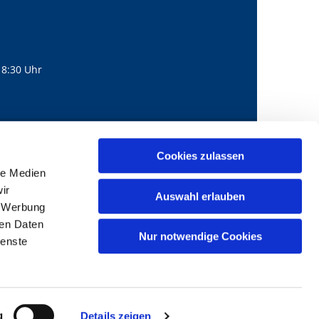
18:30 Uhr
560
mail@bernhard-lichtenberg.berlin
Cookies zulassen

le Medien
ir
Auswahl erlauben
, Werbung
ren Daten
Nur notwendige Cookies
ienste
g
Details zeigen