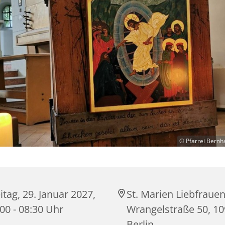
© Pfarrei Bernh
itag, 29. Januar 2027,
St. Marien Liebfrauen
00 - 08:30 Uhr
Wrangelstraße 50, 1
Berlin