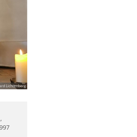
ard Lichtenberg
,
0997