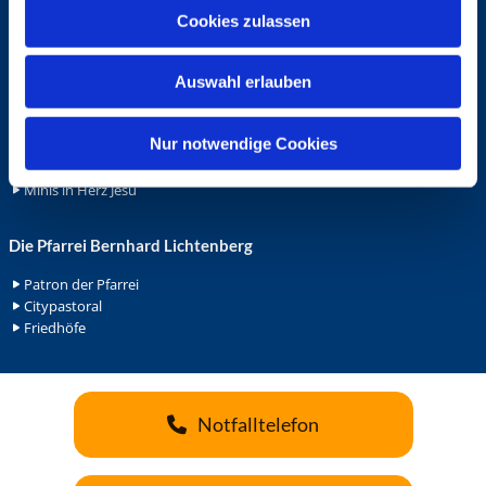
u
Cookies zulassen
Ehrenamt
s
Ehrenamt in der Pfarrei
w
Gemeindediakonat
Auswahl erlauben
a
Gottesdienstbeauftrage
h
Küsterdienst
l
Nur notwendige Cookies
Lektoren
Minis in St. Bonifatius
Minis in Herz Jesu
Die Pfarrei Bernhard Lichtenberg
Patron der Pfarrei
Citypastoral
Friedhöfe
Notfalltelefon