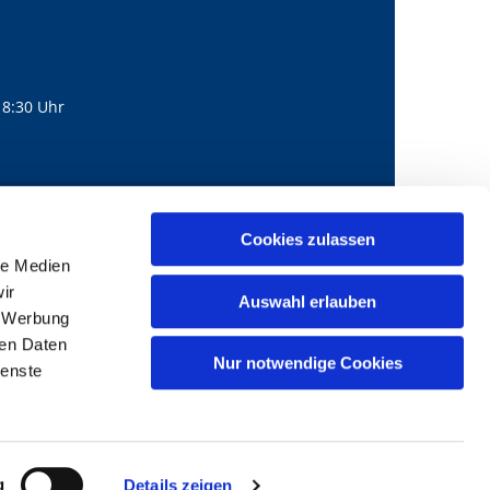
18:30 Uhr
560
mail@bernhard-lichtenberg.berlin
Cookies zulassen

le Medien
ir
Auswahl erlauben
, Werbung
ren Daten
Nur notwendige Cookies
ienste
g
Details zeigen