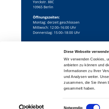
Yorckstr. 88C
10965 Berlin
Öffnungszeiten:
Montag: derzeit geschlossen
Mittwoch: 12:00–16:00 Uhr
Donnerstag: 15:00–18:00 Uhr
Diese Webseite verwende
Kath. Kirchengemeinde Pfarrei Bernha

Wir verwenden Cookies, um
anbieten zu können und di
Informationen zu Ihrer Ve
und Analysen weiter. Unse
zusammen, die Sie ihnen b
gesammelt haben.
E
Notwendig