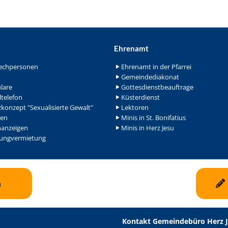
Ehrenamt
echpersonen
Ehrenamt in der Pfarrei
Gemeindediakonat
lare
Gottesdienstbeauftrage
ltelefon
Küsterdienst
konzept "Sexualisierte Gewalt"
Lektoren
en
Minis in St. Bonifatius
nanzeigen
Minis in Herz Jesu
ngvermietung
n
Kontakt Gemeindebüro Herz 