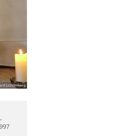
ard Lichtenberg
,
0997