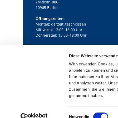
Yorckstr. 88C
10965 Berlin
Öffnungszeiten:
Montag: derzeit geschlossen
Mittwoch: 12:00–16:00 Uhr
Donnerstag: 15:00–18:00 Uhr
Diese Webseite verwende
Kath. Kirchengemeinde Pfarrei Bernha

Wir verwenden Cookies, um
anbieten zu können und di
Informationen zu Ihrer Ve
und Analysen weiter. Unse
zusammen, die Sie ihnen b
gesammelt haben.
E
Notwendig