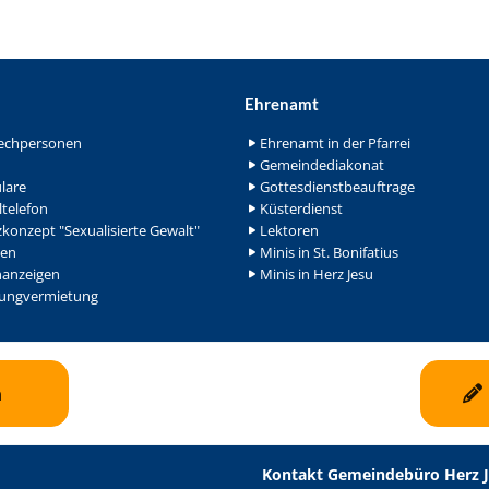
Ehrenamt
echpersonen
Ehrenamt in der Pfarrei
Gemeindediakonat
lare
Gottesdienstbeauftrage
ltelefon
Küsterdienst
konzept "Sexualisierte Gewalt"
Lektoren
en
Minis in St. Bonifatius
nanzeigen
Minis in Herz Jesu
ngvermietung
n
Kontakt Gemeindebüro Herz 