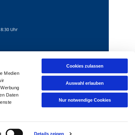
18:30 Uhr
560
mail@bernhard-lichtenberg.berlin
Cookies zulassen

le Medien
ir
Auswahl erlauben
, Werbung
ren Daten
Nur notwendige Cookies
ienste
g
Details zeigen