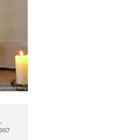
ard Lichtenberg
,
0997