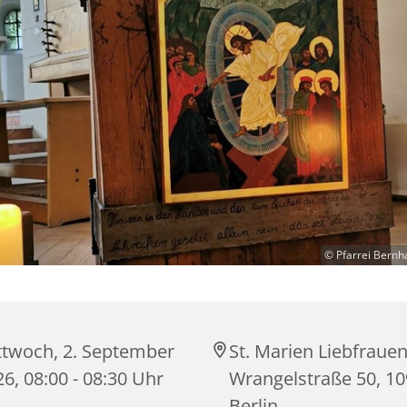
© Pfarrei Bernh
ttwoch, 2. September
St. Marien Liebfrauen
6, 08:00 - 08:30 Uhr
Wrangelstraße 50, 1
Berlin