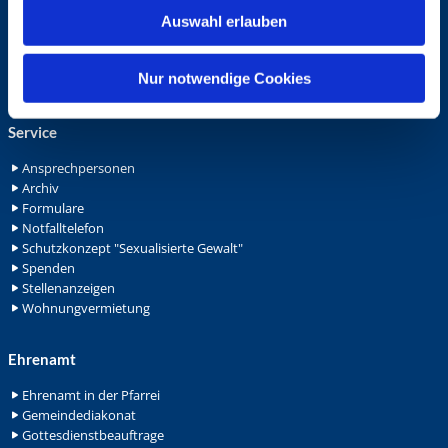
w
St. Bonifatius
Auswahl erlauben
a
St. Hedwig/St. Michael (Mitte)
h
Herz Jesu
l
Nur notwendige Cookies
St. Marien Liebfrauen
Service
Ansprechpersonen
Archiv
Formulare
Notfalltelefon
Schutzkonzept "Sexualisierte Gewalt"
Spenden
Stellenanzeigen
Wohnungvermietung
Ehrenamt
Ehrenamt in der Pfarrei
Gemeindediakonat
Gottesdienstbeauftrage