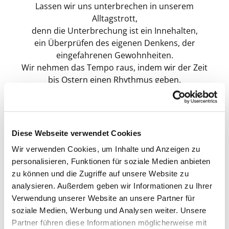
Lassen wir uns unterbrechen in unserem
Alltagstrott,
denn die Unterbrechung ist ein Innehalten,
ein Überprüfen des eigenen Denkens, der
eingefahrenen Gewohnheiten.
Wir nehmen das Tempo raus, indem wir der Zeit
bis Ostern einen Rhythmus geben.
Es ist Zeit, in mich zu gehen und dann hoffentlich
auch aus mir herauszuwachsen.
Nicht durch meine eigene Genialität, sondern
durch eine geschenkte, größere Kraft.
Diese Webseite verwendet Cookies
________________________________________
Wir verwenden Cookies, um Inhalte und Anzeigen zu
personalisieren, Funktionen für soziale Medien anbieten
Achtung: Wir feiern jeden Montag bis
zu können und die Zugriffe auf unsere Website zu
Palmsonntag. In den Osterferien findet KEIN
analysieren. Außerdem geben wir Informationen zu Ihrer
Montagsgottesdienst statt.
Verwendung unserer Website an unsere Partner für
soziale Medien, Werbung und Analysen weiter. Unsere
Partner führen diese Informationen möglicherweise mit