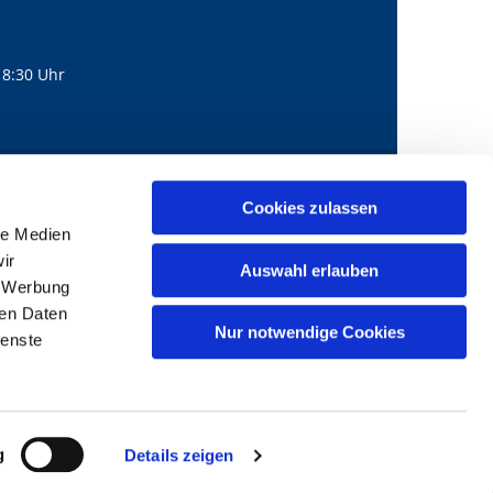
18:30 Uhr
560
mail@bernhard-lichtenberg.berlin
Cookies zulassen

le Medien
ir
Auswahl erlauben
, Werbung
ren Daten
Nur notwendige Cookies
ienste
g
Details zeigen