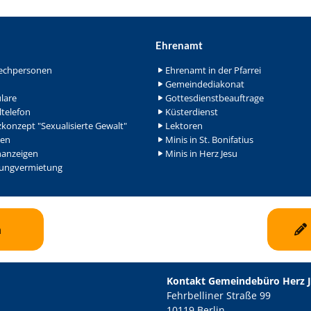
Ehrenamt
echpersonen
Ehrenamt in der Pfarrei
Gemeindediakonat
lare
Gottesdienstbeauftrage
ltelefon
Küsterdienst
konzept "Sexualisierte Gewalt"
Lektoren
en
Minis in St. Bonifatius
nanzeigen
Minis in Herz Jesu
ngvermietung
n
Kontakt Gemeindebüro Herz 
Fehrbelliner Straße 99
10119 Berlin