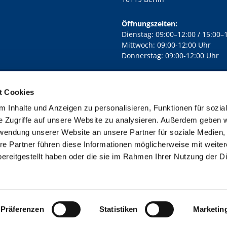
Öffnungszeiten:
Dienstag: 09:00–12:00 / 15:00–
Mittwoch: 09:00-12:00 Uhr
Donnerstag: 09:00-12:00 Uhr
t Cookies
rd Lichtenberg Berlin-Mitte · Yorckstr. 88C, 10965 Berlin
030 7890

 Inhalte und Anzeigen zu personalisieren, Funktionen für sozia
Kontaktinformationen
Impressum
e Zugriffe auf unsere Website zu analysieren. Außerdem geben w
rwendung unserer Website an unsere Partner für soziale Medien
re Partner führen diese Informationen möglicherweise mit weite
ereitgestellt haben oder die sie im Rahmen Ihrer Nutzung der D
Impressum
Datenschutzerklärung
ChurchDesk-Login
Präferenzen
Statistiken
Marketin