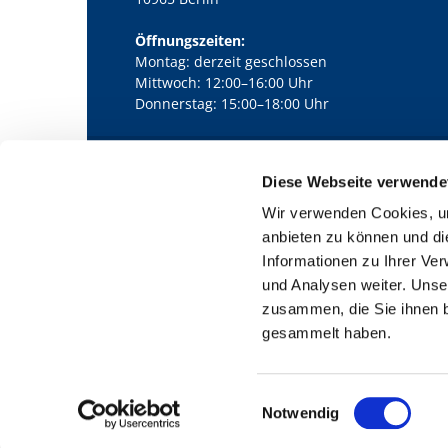
Öffnungszeiten:
Montag: derzeit geschlossen
Mittwoch: 12:00–16:00 Uhr
Donnerstag: 15:00–18:00 Uhr
Diese Webseite verwende
Kath. Kirchengemeinde Pfarrei Bernha

Wir verwenden Cookies, um
anbieten zu können und di
Informationen zu Ihrer Ve
und Analysen weiter. Unse
zusammen, die Sie ihnen b
gesammelt haben.
E
Notwendig
i