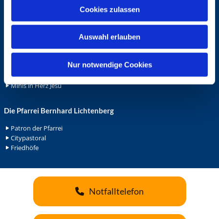
u
Cookies zulassen
Ehrenamt
s
Ehrenamt in der Pfarrei
w
Gemeindediakonat
Auswahl erlauben
a
Gottesdienstbeauftrage
h
Küsterdienst
l
Nur notwendige Cookies
Lektoren
Minis in St. Bonifatius
Minis in Herz Jesu
Die Pfarrei Bernhard Lichtenberg
Patron der Pfarrei
Citypastoral
Friedhöfe
Notfalltelefon