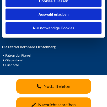
Cookies zulassen
s
Ehrenamt in der Pfarrei
w
Gemeindediakonat
Auswahl erlauben
a
Gottesdienstbeauftrage
Küsterdienst
h
Lektoren
l
Nur notwendige Cookies
Minis in St. Bonifatius
Minis in Herz Jesu
Die Pfarrei Bernhard Lichtenberg
Patron der Pfarrei
Citypastoral
Friedhöfe
Notfalltelefon
Nachricht schreiben