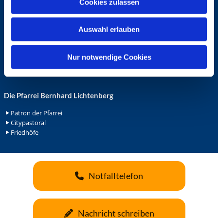
Cookies zulassen
s
Ehrenamt in der Pfarrei
w
Gemeindediakonat
Auswahl erlauben
a
Gottesdienstbeauftrage
Küsterdienst
h
Lektoren
l
Nur notwendige Cookies
Minis in St. Bonifatius
Minis in Herz Jesu
Die Pfarrei Bernhard Lichtenberg
Patron der Pfarrei
Citypastoral
Friedhöfe
Notfalltelefon
Nachricht schreiben